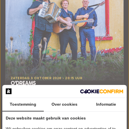
ZATERDAG 3 OKTOBER 2026 • 20:15 UUR
O'DREAMS
Galway
Stichting Donckhuys
Dongen
Toestemming
Over cookies
Informatie
POPULAIRE MUZIEK
Deze website maakt gebruik van cookies
Tickets
Wij gebruiken cookies om onze content en advertenties af te