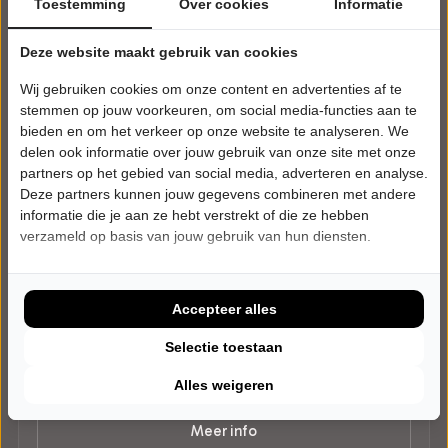
Toestemming
Over cookies
Informatie
Deze website maakt gebruik van cookies
Wij gebruiken cookies om onze content en advertenties af te
stemmen op jouw voorkeuren, om social media-functies aan te
bieden en om het verkeer op onze website te analyseren. We
delen ook informatie over jouw gebruik van onze site met onze
partners op het gebied van social media, adverteren en analyse.
Deze partners kunnen jouw gegevens combineren met andere
informatie die je aan ze hebt verstrekt of die ze hebben
verzameld op basis van jouw gebruik van hun diensten.
ZATERDAG 30 JANUARI 2027 • 20:00 UUR
O'DREAMS
Galway
Stichting DRU Industriepark
Accepteer alles
Ulft
POPULAIRE MUZIEK
Selectie toestaan
Alles weigeren
Nog niet in de verkoop
Meer info