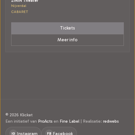
ZINiN Theater
Nijverdal
CABARET
Tickets
Meer info
© 2026 Klicket
Een initiatief van
ProActs
en
Fine Label
|
Realisatie:
redwebs
Instagram
Facebook
IG
FB