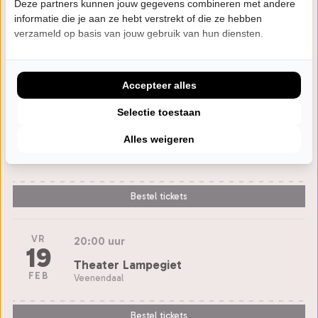
ZA
20:00 uur
Deze partners kunnen jouw gegevens combineren met andere
13
informatie die je aan ze hebt verstrekt of die ze hebben
Atlas Theater
verzameld op basis van jouw gebruik van hun diensten.
FEB
Emmen
Bestel tickets
Accepteer alles
Selectie toestaan
ZO
15:30 uur
14
Alles weigeren
Theater 't Voorhuys
FEB
Emmeloord
Bestel tickets
VR
20:00 uur
19
Theater Lampegiet
FEB
Veenendaal
Bestel tickets