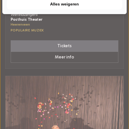
VRIJDAG 18 DECEMBER 2026 • 20:15 UUR
Alles weigeren
Syb van der Ploeg
Wereldzangers
Posthuis Theater
Heerenveen
POPULAIRE MUZIEK
Tickets
Meer info