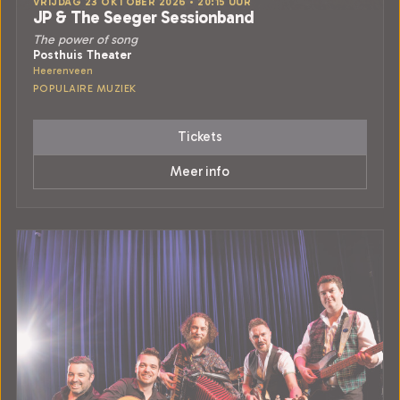
VRIJDAG 23 OKTOBER 2026 • 20:15 UUR
JP & The Seeger Sessionband
The power of song
Posthuis Theater
Heerenveen
POPULAIRE MUZIEK
Tickets
Meer info