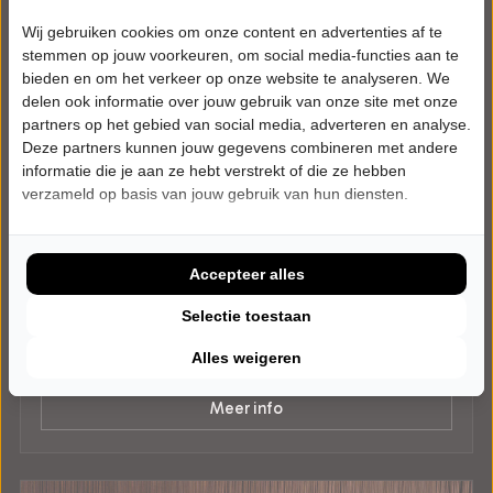
Wij gebruiken cookies om onze content en advertenties af te
stemmen op jouw voorkeuren, om social media-functies aan te
bieden en om het verkeer op onze website te analyseren. We
delen ook informatie over jouw gebruik van onze site met onze
partners op het gebied van social media, adverteren en analyse.
Deze partners kunnen jouw gegevens combineren met andere
informatie die je aan ze hebt verstrekt of die ze hebben
verzameld op basis van jouw gebruik van hun diensten.
VRIJDAG 18 DECEMBER 2026 • 20:15 UUR
Syb van der Ploeg
Wereldzangers
Posthuis Theater
Accepteer alles
Heerenveen
POPULAIRE MUZIEK
Selectie toestaan
Alles weigeren
Tickets
Meer info