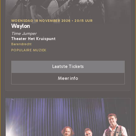
WOENSDAG 18 NOVEMBER 2026 • 20:15 UUR
Waylon
Time Jumper
Theater Het Kruispunt
Barendrecht
POPULAIRE MUZIEK
Laatste Tickets
Meer info