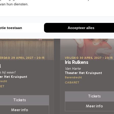
 van hun diensten.
ctie toestaan
Accepteer alles
RDAG 29 APRIL 2027 • 20:15
VRIJDAG 30 APRIL 2027 • 20:15
Iris Rulkens
l
Van Harte
s hij weer!
Theater Het Kruispunt
er Het Kruispunt
Barendrecht
recht
CABARET
RET
Tickets
Tickets
Meer info
Meer info