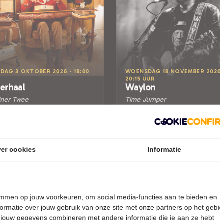
DAG 3 OKTOBER 2026 • 18:00
WOENSDAG 18 NOVEMBER 2026
20:15 UUR
erhaal
Waylon
iner Twee
Time Jumper
er Het Kruispunt
Theater Het Kruispunt
recht
Barendrecht
MEEN
POPULAIRE MUZIEK
er cookies
Informatie
Tickets
Laatste Tickets
Meer info
Meer info
temmen op jouw voorkeuren, om social media-functies aan te bieden en
ormatie over jouw gebruik van onze site met onze partners op het geb
 jouw gegevens combineren met andere informatie die je aan ze hebt