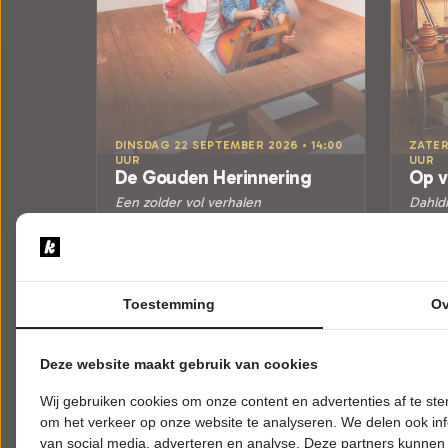
DINSDAG 22 SEPTEMBER 2026 • 14:00
ZATER
UUR
UUR
De Gouden Herinnering
Op v
Een zolder vol verhalen
Dahld
Theater Het Kruispunt
Theat
Barendrecht
Barend
MUZIEKTHEATER
ALGE
Toestemming
Ov
Tickets
Meer info
Deze website maakt gebruik van cookies
Wij gebruiken cookies om onze content en advertenties af te s
om het verkeer op onze website te analyseren. We delen ook inf
van social media, adverteren en analyse. Deze partners kunnen