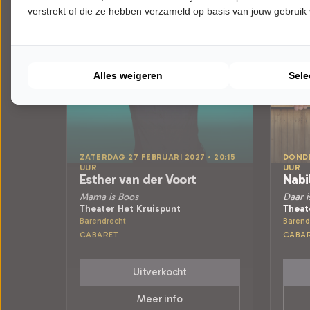
verstrekt of die ze hebben verzameld op basis van jouw gebruik
Alles weigeren
Sele
ZATERDAG 27 FEBRUARI 2027 • 20:15
DONDE
UUR
UUR
Esther van der Voort
Nabi
Mama is Boos
Daar i
Theater Het Kruispunt
Theat
Barendrecht
Barend
CABARET
CABA
Uitverkocht
Meer info