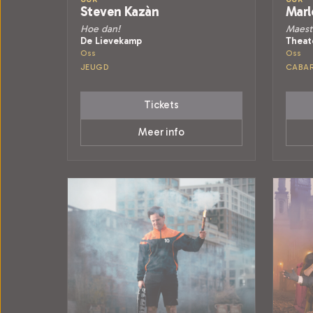
Steven Kazàn
Marl
Hoe dan!
Maest
De Lievekamp
Theat
Oss
Oss
JEUGD
CABA
Tickets
Meer info