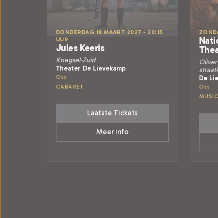
DONDERDAG 18 MAART 2027 • 20:15
ZONDA
Nati
UUR
Jules Keeris
Thea
Knegsel-Zuid
Oliver
Theater De Lievekamp
straat
Oss
De Li
CABARET
Oss
MUSI
Laatste Tickets
Meer info