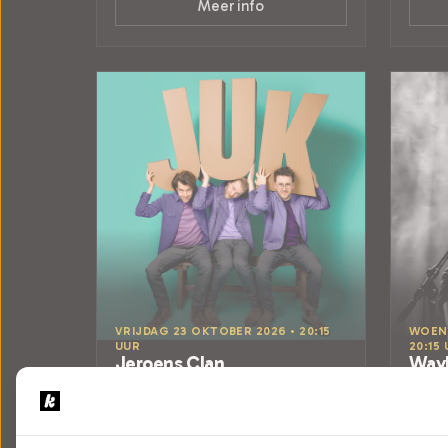
Meer info
VRIJDAG 23 OKTOBER 2026 • 20:15
WOENS
UUR
20:15
Jeroens Clan
Way
JUK
Time 
Theater De Lievekamp
Theat
Oss
Oss
CABARET
POPUL