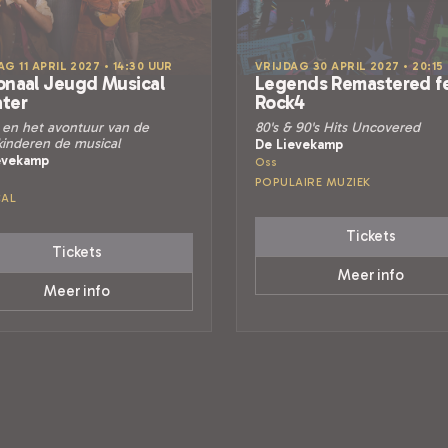
G 11 APRIL 2027 • 14:30 UUR
VRIJDAG 30 APRIL 2027 • 20:15
onaal Jeugd Musical
Legends Remastered fe
ter
Rock4
 en het avontuur van de
80's & 90's Hits Uncovered
kinderen de musical
De Lievekamp
evekamp
Oss
POPULAIRE MUZIEK
CAL
Tickets
Tickets
Meer info
Meer info