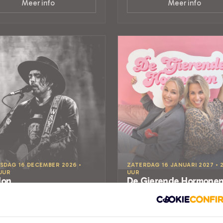
Meer info
Meer info
DAG 16 DECEMBER 2026 •
ZATERDAG 16 JANUARI 2027 • 2
 UUR
UUR
lon
De Gierende Hormone
Show
Jumper
er De Lievekamp
De Gierende Hormonen Show
Theater De Lievekamp
Oss
AIRE MUZIEK