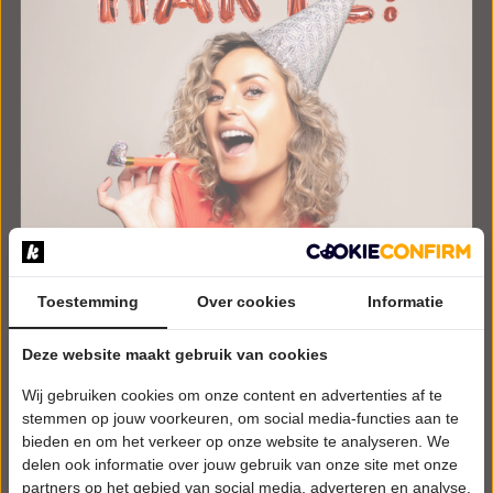
Toestemming
Over cookies
Informatie
VRIJDAG 23 OKTOBER 2026 • 20:15 UUR
Iris Rulkens
Deze website maakt gebruik van cookies
Van Harte
Wij gebruiken cookies om onze content en advertenties af te
Theaters aan Zee
stemmen op jouw voorkeuren, om social media-functies aan te
Renesse
bieden en om het verkeer op onze website te analyseren. We
Try-out
delen ook informatie over jouw gebruik van onze site met onze
CABARET
partners op het gebied van social media, adverteren en analyse.