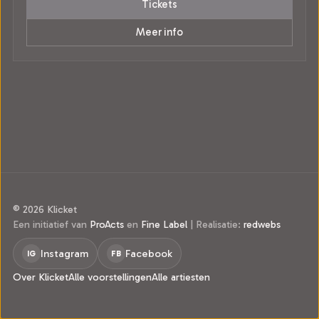
Tickets
Meer info
© 2026 Klicket
Een initiatief van
ProActs
en
Fine Label
|
Realisatie:
redwebs
Instagram
Facebook
IG
FB
Over Klicket
Alle voorstellingen
Alle artiesten