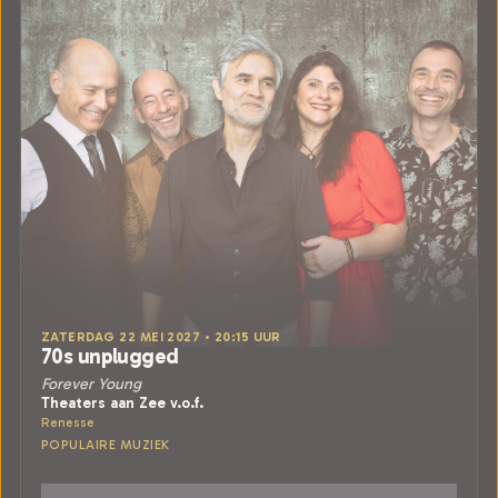
ZATERDAG 22 MEI 2027 • 20:15 UUR
70s unplugged
Forever Young
Theaters aan Zee v.o.f.
Renesse
POPULAIRE MUZIEK