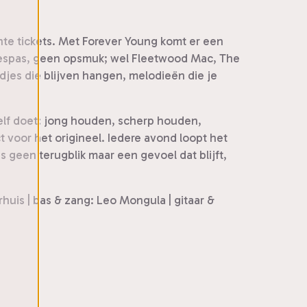
hte tickets. Met Forever Young komt er een
poespas, geen opsmuk; wel Fleetwood Mac, The
edjes die blijven hangen, melodieën die je
elf doet: jong houden, scherp houden,
 voor het origineel. Iedere avond loopt het
s geen terugblik maar een gevoel dat blijft,
uis | bas & zang: Leo Mongula | gitaar &