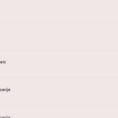
eis
panje
panje