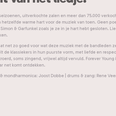
 seizoenen, uitverkochte zalen en meer dan 75.000 verkoc
t en hetzelfde warme hart voor de muziek van toen. Geen 
Simon & Garfunkel zoals je ze in je hart hebt gesloten. Li
ken.
taat net zo goed voor wat deze muziek met de bandleden z
de klassiekers in hun puurste vorm, met liefde en respect
roerd, soms zingend, vrijwel altijd vervuld. Forever Young i
ar net komt ontdekken.
 & mondharmonica: Joost Dobbe | drums & zang: Rene Veerh