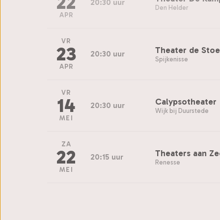
22
20:30 uur
Den Helder
APR
VR
23
Theater de Sto
20:30 uur
Spijkenisse
APR
VR
14
Calypsotheater
20:30 uur
Wijk bij Duurstede
MEI
ZA
22
Theaters aan Zee
20:15 uur
Renesse
MEI