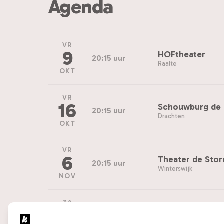
Agenda
VR
9
HOFtheater
20:15 uur
Raalte
OKT
VR
16
Schouwburg de 
20:15 uur
Drachten
OKT
VR
6
Theater de Sto
20:15 uur
Winterswijk
NOV
ZA
21
Tiliander Exploit
20:30 uur
Oisterwijk