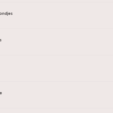
ondjes
s
e