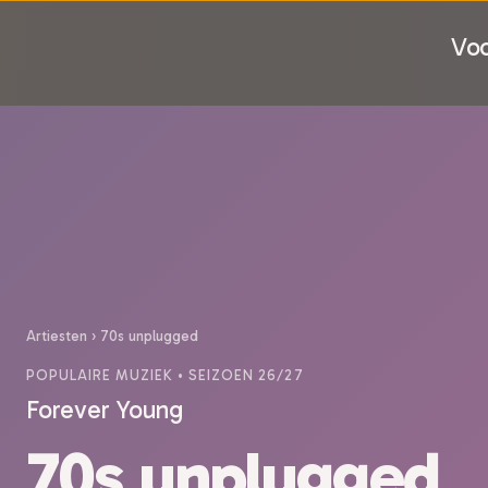
Voo
Artiesten
›
70s unplugged
POPULAIRE MUZIEK
• SEIZOEN 26/27
Forever Young
70s unplugged