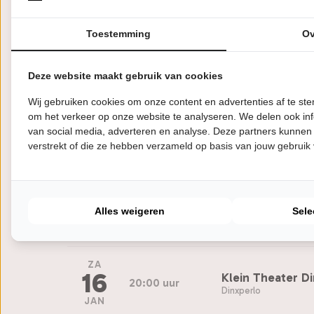
NOV
Toestemming
Ov
ZA
28
Schouwburg Mid
20:00 uur
Middelburg
Deze website maakt gebruik van cookies
NOV
Wij gebruiken cookies om onze content en advertenties af te s
om het verkeer op onze website te analyseren. We delen ook inf
ZA
12
Theater de Win
van social media, adverteren en analyse. Deze partners kunnen
20:15 uur
Roden
verstrekt of die ze hebben verzameld op basis van jouw gebruik
DEC
VR
8
Kielzog
20:15 uur
Alles weigeren
Sele
Hoogezand
JAN
ZA
16
Klein Theater D
20:00 uur
Dinxperlo
JAN