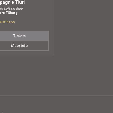
agnie Tiuri
g Left on Blue
ers Tilburg
RNE DANS
Tickets
Meer info