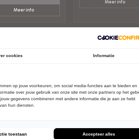
Meer info
Meer info
er cookies
Informatie
temmen op jouw voorkeuren, om social media-functies aan te bieden en
ormatie over jouw gebruik van onze site met onze partners op het geb
 jouw gegevens combineren met andere informatie die je aan ze hebt
 van hun diensten.
DAG 16 DECEMBER 2026 •
WOENSDAG 13 JANUARI 2027 • 
 UUR
UUR
iemanders
Jules Keeris
Habibi
Knegsel-Zuid
wburg Concertzaal Tilburg
Schouwburg Concertzaal Til
ctie toestaan
Accepteer alles