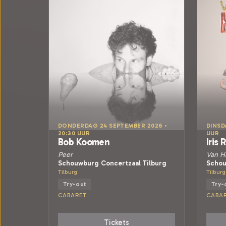
DONDERDAG 24 SEPTEMBER 2026 •
DINSD
20:30 UUR
UUR
Bob Koomen
Iris 
Peer
Van H
Schouwburg Concertzaal Tilburg
Schou
Tilburg
Tilburg
Try-out
Try-
CABARET
CABA
Tickets