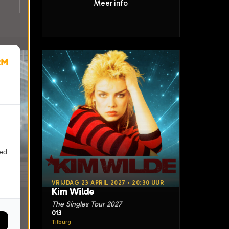
Meer info
ied
20:30
VRIJDAG 23 APRIL 2027 • 20:30 UUR
Kim Wilde
The Singles Tour 2027
013
burg
Tilburg