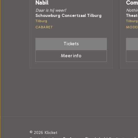
Nabil
Comp
Daar is hij weer!
Nothin
Schouwburg Concertzaal Tilburg
Theat
Tilburg
Tilburg
CABARET
MODE
Tickets
Meer info
© 2026 Klicket