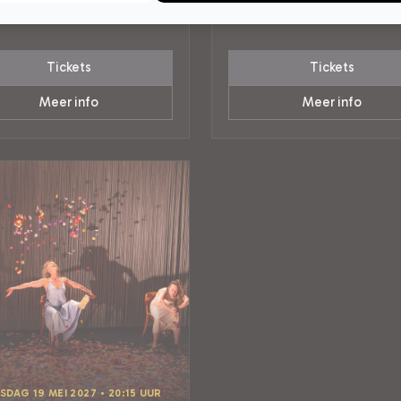
Tilburg
AIRE MUZIEK
CABARET
Tickets
Tickets
Meer info
Meer info
DAG 19 MEI 2027 • 20:15 UUR