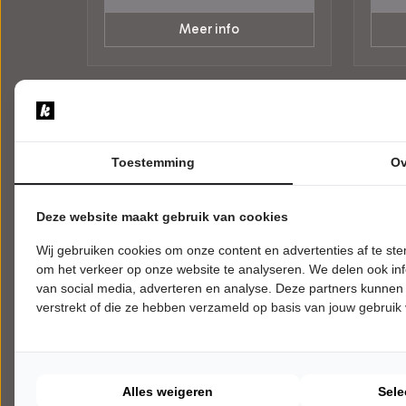
Meer info
Toestemming
Ov
Deze website maakt gebruik van cookies
Wij gebruiken cookies om onze content en advertenties af te s
om het verkeer op onze website te analyseren. We delen ook inf
van social media, adverteren en analyse. Deze partners kunnen
verstrekt of die ze hebben verzameld op basis van jouw gebruik
VRIJDAG 27 NOVEMBER 2026 • 20:30
WOENS
UUR
20:00
Jade Mintjens
De N
Bedankt om te komen
Café 
Schouwburg Concertzaal Tilburg
Schou
Alles weigeren
Sele