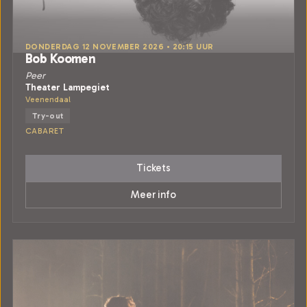
DONDERDAG 12 NOVEMBER 2026 • 20:15 UUR
Bob Koomen
Peer
Theater Lampegiet
Veenendaal
Try-out
CABARET
Tickets
Meer info