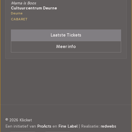
Mama is Boos
Cultuurcentrum Deurne
Deurne
CABARET
Laatste Tickets
Meer info
© 2026 Klicket
Een initiatief van
ProActs
en
Fine Label
|
Realisatie:
redwebs