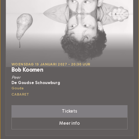
WOENSDAG 13 JANUARI 2027 • 20:30 UUR
Bob Koomen
Peer
De Goudse Schouwburg
Gouda
CABARET
Tickets
Meer info