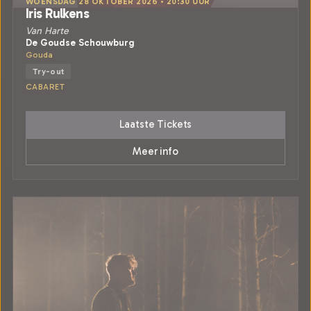
WOENSDAG 28 OKTOBER 2026 • 20:30 UUR
Iris Rulkens
Van Harte
De Goudse Schouwburg
Gouda
Try-out
CABARET
Laatste Tickets
Meer info