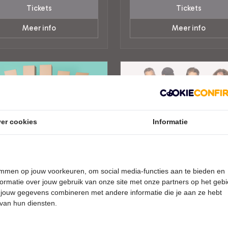
Tickets
Tickets
Meer info
Meer info
er cookies
Informatie
temmen op jouw voorkeuren, om social media-functies aan te bieden en
ormatie over jouw gebruik van onze site met onze partners op het geb
 jouw gegevens combineren met andere informatie die je aan ze hebt
DAG 30 JANUARI 2027 • 20:15
ZATERDAG 27 FEBRUARI 2027 • 
UUR
 van hun diensten.
ens Clan
The Dutch Bryan Adam
The best of Bryan Adams