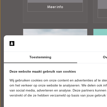
Meer info
Toestemming
Ov
Deze website maakt gebruik van cookies
Wij gebruiken cookies om onze content en advertenties af te s
om het verkeer op onze website te analyseren. We delen ook inf
van social media, adverteren en analyse. Deze partners kunnen
DONDERDAG 7 JANUARI 2027 • 20:15
ZATER
UUR
UUR
verstrekt of die ze hebben verzameld op basis van jouw gebruik
The Dubliners Experience
Jero
The Songs and Stories of the
JUK