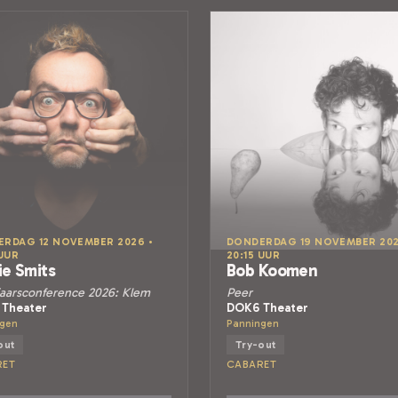
RDAG 12 NOVEMBER 2026 •
DONDERDAG 19 NOVEMBER 202
 UUR
20:15 UUR
ie Smits
Bob Koomen
aarsconference 2026: Klem
Peer
Theater
DOK6 Theater
ngen
Panningen
out
Try-out
RET
CABARET