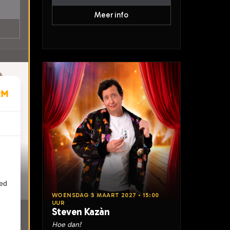
Meer info
ied
20:15
WOENSDAG 3 MAART 2027 • 15:00
UUR
s
Steven Kazàn
Hoe dan!