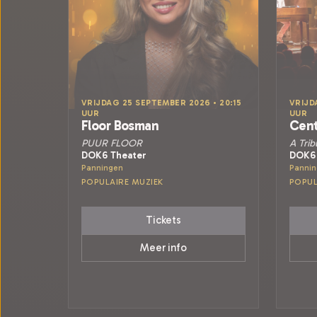
VRIJDAG 25 SEPTEMBER 2026 • 20:15
VRIJD
UUR
UUR
Floor Bosman
Cent
PUUR FLOOR
A Tri
DOK6 Theater
DOK6 
Panningen
Panni
POPULAIRE MUZIEK
POPUL
Tickets
Meer info