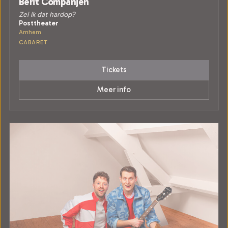
Berit Companjen
Zei ik dat hardop?
Posttheater
Arnhem
CABARET
Tickets
Meer info