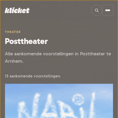
Sla navigatie over
THEATER
Posttheater
Alle aankomende voorstellingen in Posttheater te
Arnhem.
13 aankomende voorstellingen.