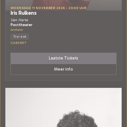
WOENSDAG 11 NOVEMBER 2026 • 20:30 UUR
Iris Rulkens
Van Harte
Posttheater
Arnhem
Try-out
CABARET
Laatste Tickets
Meer info