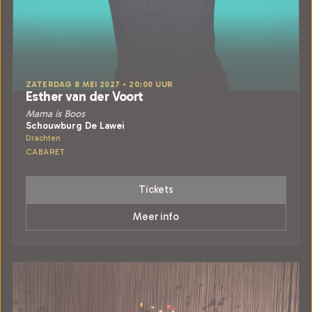
ZATERDAG 8 MEI 2027 • 20:00 UUR
Esther van der Voort
Mama is Boos
Schouwburg De Lawei
Drachten
CABARET
Tickets
Meer info