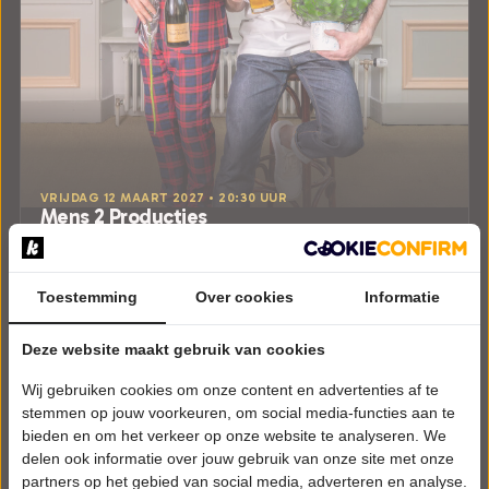
VRIJDAG 12 MAART 2027 • 20:30 UUR
Mens 2 Producties
Relatieverschillen om te gillen!
Schouwburg de Lawei
Drachten
Toestemming
Over cookies
Informatie
ALGEMEEN
Deze website maakt gebruik van cookies
Tickets
Wij gebruiken cookies om onze content en advertenties af te
Meer info
stemmen op jouw voorkeuren, om social media-functies aan te
bieden en om het verkeer op onze website te analyseren. We
delen ook informatie over jouw gebruik van onze site met onze
partners op het gebied van social media, adverteren en analyse.