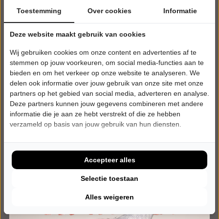
Toestemming
Over cookies
Informatie
ZATERDAG 20 FEBRUARI 2027 • 20:15 UUR
Deze website maakt gebruik van cookies
BOOM, like that!
Wij gebruiken cookies om onze content en advertenties af te
The Best of Dire Straits and Mark Knopfler
Kennemer Theater
stemmen op jouw voorkeuren, om social media-functies aan te
Beverwijk
bieden en om het verkeer op onze website te analyseren. We
POPULAIRE MUZIEK
delen ook informatie over jouw gebruik van onze site met onze
partners op het gebied van social media, adverteren en analyse.
Deze partners kunnen jouw gegevens combineren met andere
Tickets
informatie die je aan ze hebt verstrekt of die ze hebben
verzameld op basis van jouw gebruik van hun diensten.
Meer info
Accepteer alles
Selectie toestaan
Alles weigeren