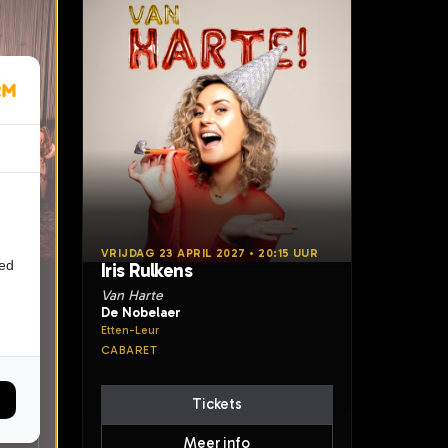
 UUR
VRIJDAG 23 APRIL 2027 • 20:15 UUR
ied
Iris Rulkens
Van Harte
De Nobelaer
Etten-Leur
CABARET
Tickets
Meer info