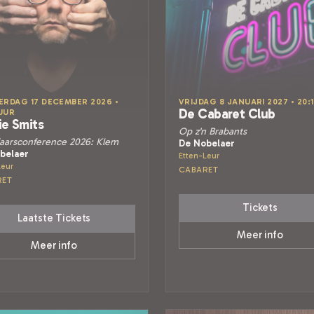
RDAG 17 DECEMBER 2026 •
VRIJDAG 8 JANUARI 2027 • 20:
De Cabaret Club
 UUR
ie Smits
Op z'n Brabants
aarsconference 2026: Klem
De Nobelaer
belaer
Etten-Leur
Leur
CABARET
RET
Tickets
Laatste Tickets
Meer info
Meer info