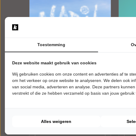
Toestemming
Ov
Deze website maakt gebruik van cookies
Wij gebruiken cookies om onze content en advertenties af te s
DONDERDAG 4 MAART 2027 • 20:15
WOENS
om het verkeer op onze website te analyseren. We delen ook inf
UUR
UUR
Nabil
Esth
van social media, adverteren en analyse. Deze partners kunnen
verstrekt of die ze hebben verzameld op basis van jouw gebruik
Daar is hij weer!
Mama 
De Nobelaer
De No
Etten-Leur
Etten-
CABARET
CABA
Alles weigeren
Sele
Tickets