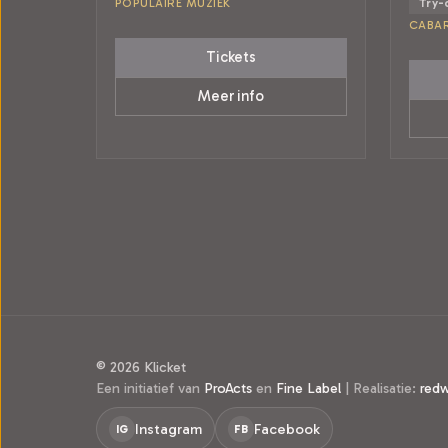
POPULAIRE MUZIEK
Try-
CABA
Tickets
Meer info
© 2026 Klicket
Een initiatief van
ProActs
en
Fine Label
|
Realisatie:
red
Instagram
Facebook
IG
FB