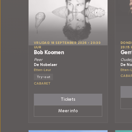
VRIJDAG 18 SEPTEMBER 2026 • 20:30
DONDE
UUR
20:15
Bob Koomen
Gerr
Peer
Oudej
De Nobelaer
De No
Etten-Leur
Etten-
CABA
Try-out
CABARET
Tickets
Meer info