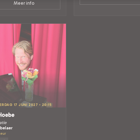
Meer info
RDAG 17 JUNI 2027 • 20:15
Hoebe
atie
belaer
Leur