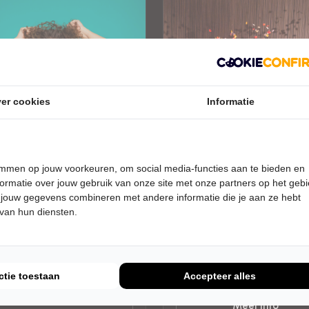
er cookies
Informatie
temmen op jouw voorkeuren, om social media-functies aan te bieden en
DAG 17 MAART 2027 • 20:15
ZONDAG 18 APRIL 2027 • 15:00
ormatie over jouw gebruik van onze site met onze partners op het geb
Compagnie Tiuri
er van der Voort
 jouw gegevens combineren met andere informatie die je aan ze hebt
Nothing Left on Blue
 van hun diensten.
is Boos
De Nobelaer
belaer
Etten-Leur
Leur
MODERNE DANS
RET
ctie toestaan
Accepteer alles
Tickets
Uitverkocht
Meer info