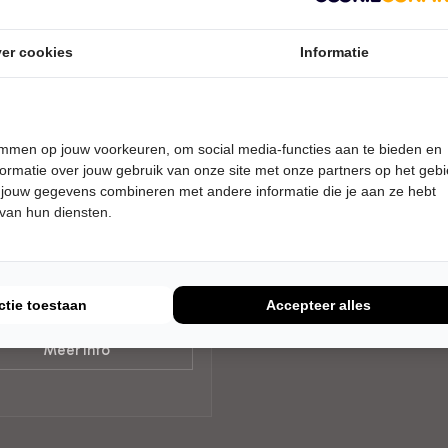
er cookies
Informatie
RDAG 10 DECEMBER 2026 •
temmen op jouw voorkeuren, om social media-functies aan te bieden en
 UUR
ormatie over jouw gebruik van onze site met onze partners op het geb
er van der Voort
 jouw gegevens combineren met andere informatie die je aan ze hebt
is Boos
 van hun diensten.
ndustriepark
RET
ctie toestaan
Accepteer alles
Uitverkocht
Meer info