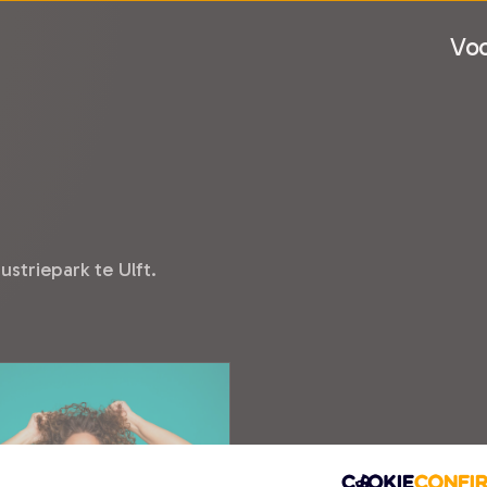
Voo
striepark te Ulft.