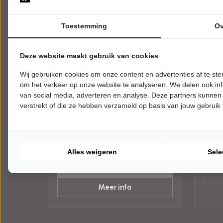
Toestemming
Ov
Deze website maakt gebruik van cookies
DONDERDAG 8 OKTOBER 2026 •
DONDE
Wij gebruiken cookies om onze content en advertenties af te s
20:00 UUR
20:00
om het verkeer op onze website te analyseren. We delen ook inf
Iris Rulkens
Esth
van social media, adverteren en analyse. Deze partners kunnen
Van Harte
Mama 
verstrekt of die ze hebben verzameld op basis van jouw gebruik
DRU Industriepark
DRU I
Ulft
Ulft
CABA
Try-out
CABARET
Alles weigeren
Sele
Tickets
Meer info