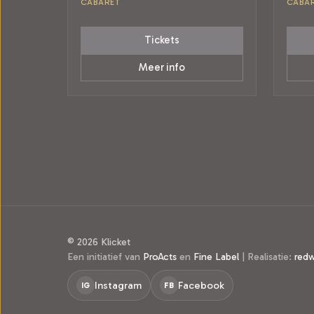
CABARET
CABA
Tickets
Meer info
© 2026 Klicket
Een initiatief van
ProActs
en
Fine Label
|
Realisatie:
red
Instagram
Facebook
IG
FB