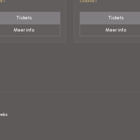
RET
CABARET
Tickets
Tickets
Meer info
Meer info
webs