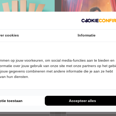
er cookies
Informatie
temmen op jouw voorkeuren, om social media-functies aan te bieden en
ormatie over jouw gebruik van onze site met onze partners op het geb
RDAG 7 JANUARI 2027 • 20:30
WOENSDAG 27 JANUARI 2027 • 
UUR
 jouw gegevens combineren met andere informatie die je aan ze hebt
ens Clan
Steven Kazàn
 van hun diensten.
Hoe dan!
e Theaters
Zwolse Theaters
Zwolle
RET
JEUGD
ctie toestaan
Accepteer alles
Tickets
Tickets