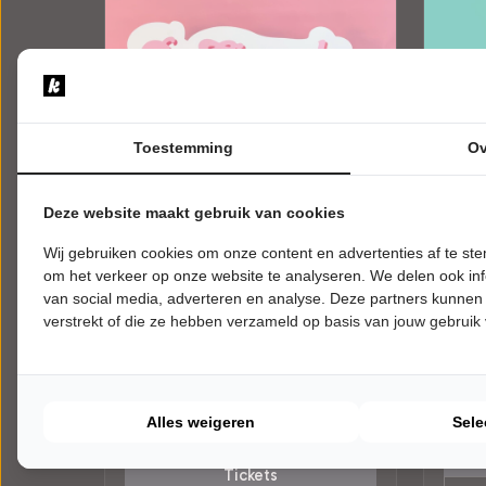
Toestemming
Ov
Deze website maakt gebruik van cookies
Wij gebruiken cookies om onze content en advertenties af te s
om het verkeer op onze website te analyseren. We delen ook inf
MAANDAG 7 DECEMBER 2026 • 19:30
DONDE
UUR
UUR
van social media, adverteren en analyse. Deze partners kunnen
De Gierende Hormonen
Jero
verstrekt of die ze hebben verzameld op basis van jouw gebruik
Show
JUK
Zwols
De Gierende Hormonen Show
Zwolse Theaters
Zwolle
Zwolle
CABA
ALGEMEEN
Alles weigeren
Sele
Tickets