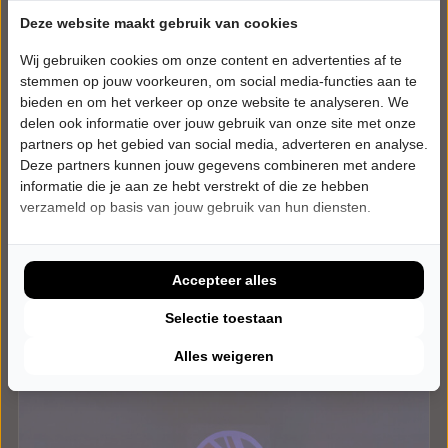
DONDERDAG 28 JANUARI 2027 • 20:15 UUR
Jade Mintjens
Deze website maakt gebruik van cookies
Bedankt om te komen
Wij gebruiken cookies om onze content en advertenties af te
Theater De Hofnar
stemmen op jouw voorkeuren, om social media-functies aan te
Valkenswaard
bieden en om het verkeer op onze website te analyseren. We
CABARET
delen ook informatie over jouw gebruik van onze site met onze
partners op het gebied van social media, adverteren en analyse.
Uitverkocht
Deze partners kunnen jouw gegevens combineren met andere
informatie die je aan ze hebt verstrekt of die ze hebben
Meer info
verzameld op basis van jouw gebruik van hun diensten.
Accepteer alles
Selectie toestaan
Alles weigeren