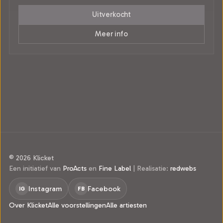
Uitverkocht
Meer info
© 2026 Klicket
Een initiatief van
ProActs
en
Fine Label
|
Realisatie:
redwebs
Instagram
Facebook
IG
FB
Over Klicket
Alle voorstellingen
Alle artiesten