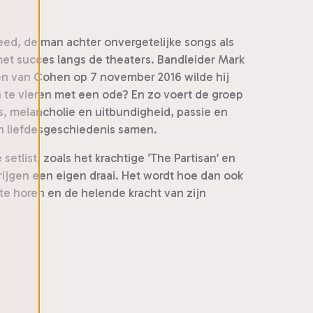
eed, de man achter onvergetelijke songs als
met succes langs de theaters. Bandleider Mark
en van Cohen op 7 november 2016 wilde hij
n te vieren met een ode? En zo voert de groep
s, melancholie en uitbundigheid, passie en
en liefdesgeschiedenis samen.
list, zoals het krachtige ‘The Partisan’ en
ijgen een eigen draai. Het wordt hoe dan ook
te horen en de helende kracht van zijn