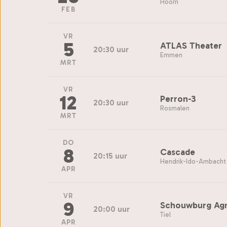
Hoorn
FEB
VR
5
ATLAS Theater
20:30 uur
Emmen
MRT
VR
12
Perron-3
20:30 uur
Rosmalen
MRT
DO
8
Cascade
20:15 uur
Hendrik-Ido-Ambacht
APR
VR
9
Schouwburg Agn
20:00 uur
Tiel
APR