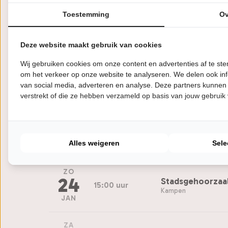
ZA
Toestemming
Ov
28
Theater Stroud
20:15 uur
Putten
NOV
Deze website maakt gebruik van cookies
Wij gebruiken cookies om onze content en advertenties af te s
VR
8
Schouwburg Mid
om het verkeer op onze website te analyseren. We delen ook inf
20:00 uur
Middelburg
van social media, adverteren en analyse. Deze partners kunnen
JAN
verstrekt of die ze hebben verzameld op basis van jouw gebruik
ZA
23
Blauwe Kei, The
20:30 uur
Schijndel
Alles weigeren
Sele
JAN
ZO
24
Stadsgehoorzaa
15:00 uur
Kampen
JAN
ZA