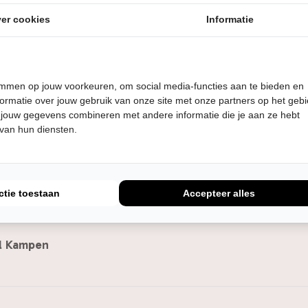
er cookies
Informatie
temmen op jouw voorkeuren, om social media-functies aan te bieden en
delburg
ormatie over jouw gebruik van onze site met onze partners op het geb
 jouw gegevens combineren met andere informatie die je aan ze hebt
 van hun diensten.
ater aan de Noordkade
ctie toestaan
Accepteer alles
l Kampen