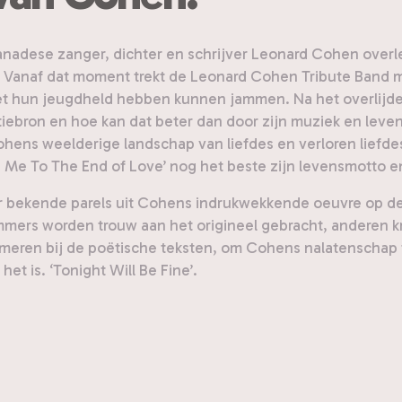
 Canadese zanger, dichter en schrijver Leonard Cohen overl
h’. Vanaf dat moment trekt de Leonard Cohen Tribute Band 
et hun jeugdheld hebben kunnen jammen. Na het overlijd
tiebron en hoe kan dat beter dan door zijn muziek en leve
Cohens weelderige landschap van liefdes en verloren liefde
ce Me To The End of Love’ nog het beste zijn levensmotto 
bekende parels uit Cohens indrukwekkende oeuvre op de set
mmers worden trouw aan het origineel gebracht, anderen kr
mijmeren bij de poëtische teksten, om Cohens nalatenschap 
et is. ‘Tonight Will Be Fine’.