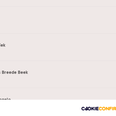
ïek
s Breede Beek
ngelo