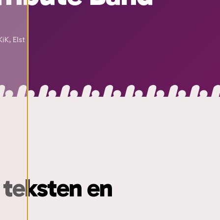
iK, Elst
 teksten en