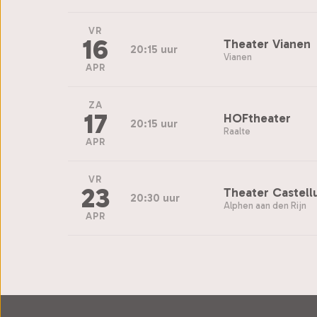
VR
16
Theater Vianen
20:15 uur
Vianen
APR
ZA
17
HOFtheater
20:15 uur
Raalte
APR
VR
23
Theater Castel
20:30 uur
Alphen aan den Rijn
APR