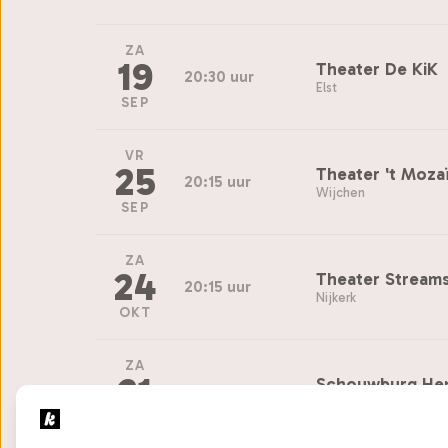
ZA
19
Theater De KiK
20:30 uur
Elst
SEP
VR
25
Theater 't Moza
20:15 uur
Wijchen
SEP
ZA
24
Theater Stream
20:15 uur
Nijkerk
OKT
ZA
21
Schouwburg He
20:30 uur
Hengelo
NOV