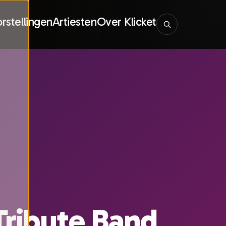
rstellingen
Artiesten
Over Klicket
ribute Band