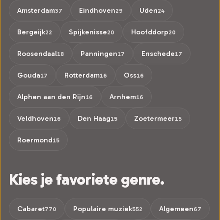
Amsterdam
Eindhoven
Uden
37
29
24
Bergeijk
Spijkenisse
Hoofddorp
22
20
20
Roosendaal
Panningen
Enschede
18
17
17
Gouda
Rotterdam
Oss
17
16
16
Alphen aan den Rijn
Arnhem
16
16
Veldhoven
Den Haag
Zoetermeer
16
15
15
Roermond
15
Kies je favoriete genre.
Cabaret
Populaire muziek
Algemeen
770
552
67