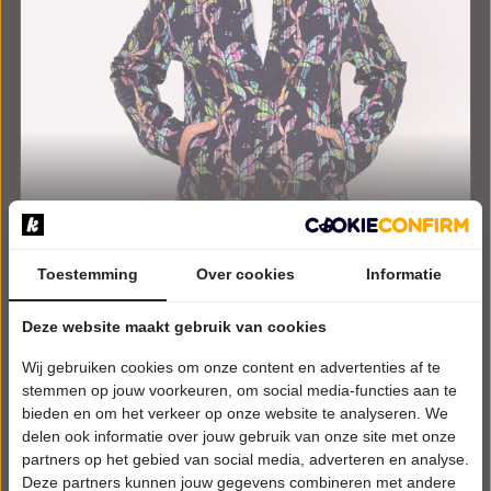
DINSDAG 11 AUGUSTUS 2026 • 17:00 UUR
Steven Kazàn
Toestemming
Over cookies
Informatie
Steven Kazàn commercieel
Strandtheater Houten Kaap
Deze website maakt gebruik van cookies
Ouddorp
ALGEMEEN
Wij gebruiken cookies om onze content en advertenties af te
stemmen op jouw voorkeuren, om social media-functies aan te
Tickets
bieden en om het verkeer op onze website te analyseren. We
delen ook informatie over jouw gebruik van onze site met onze
Meer info
partners op het gebied van social media, adverteren en analyse.
Deze partners kunnen jouw gegevens combineren met andere